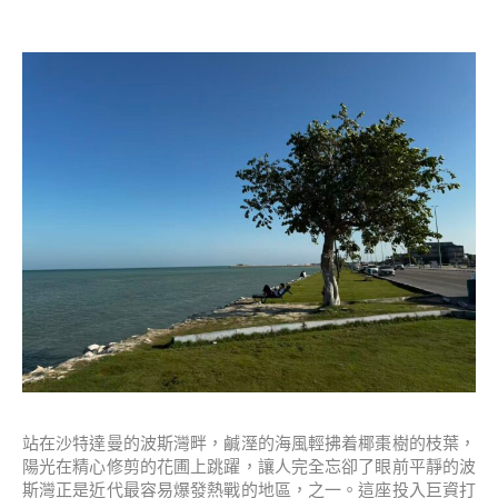
站在沙特達曼的波斯灣畔，鹹溼的海風輕拂着椰棗樹的枝葉，
陽光在精心修剪的花圃上跳躍，讓人完全忘卻了眼前平靜的波
斯灣正是近代最容易爆發熱戰的地區，之一。這座投入巨資打