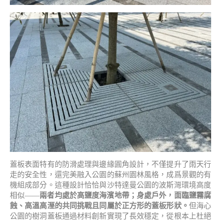
蓋板表面特有的防滑處理與邊緣圓角設計，不僅提升了雨天行
走的安全性，還完美融入公園的蘇州園林風格，成爲景觀的有
機組成部分。這種設計恰恰與沙特達曼公園的波斯灣環境高度
相似——
兩者均處於高鹽度海濱地帶；身處戶外，面臨鹽霧腐
蝕、高溫高溼的共同挑戰且同屬於正方形的蓋板形狀。
但海心
公園的樹洞蓋板通過材料創新實現了長效穩定，從根本上杜絕