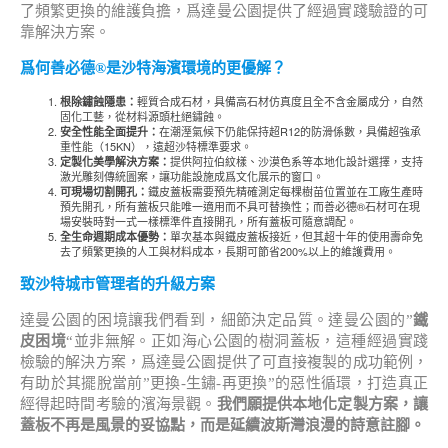
了頻繁更換的維護負擔，爲達曼公園提供了經過實踐驗證的可
靠解決方案。
爲何善必德®是沙特海濱環境的更優解？
輕質合成石材，具備高石材仿真度且全不含金屬成分，自然
根除鏽蝕隱患：
固化工藝，從材料源頭杜絕鏽蝕。
在潮溼氣候下仍能保持超R12的防滑係數，具備超強承
安全性能全面提升：
重性能（15KN），遠超沙特標準要求。
提供阿拉伯紋樣、沙漠色系等本地化設計選擇，支持
定製化美學解決方案：
激光雕刻傳統圖案，讓功能設施成爲文化展示的窗口。
鐵皮蓋板需要預先精確測定每棵樹苗位置並在工廠生產時
可現場切割開孔：
預先開孔，所有蓋板只能唯一適用而不具可替換性；而善必德®石材可在現
場安裝時對一式一樣標準件直接開孔，所有蓋板可隨意調配。
單次基本與鐵皮蓋板接近，但其超十年的使用壽命免
全生命週期成本優勢：
去了頻繁更換的人工與材料成本，長期可節省200%以上的維護費用。
致沙特城市管理者的升級方案
達曼公園的困境讓我們看到，細節決定品質。達曼公園的”
鐵
皮困境
“並非無解。正如海心公園的樹洞蓋板，這種經過實踐
檢驗的解決方案，爲達曼公園提供了可直接複製的成功範例，
有助於其擺脫當前”更換-生鏽-再更換”的惡性循環，打造真正
經得起時間考驗的濱海景觀。
我們願提供本地化定製方案，讓
蓋板不再是風景的妥協點，而是延續波斯灣浪漫的詩意註腳。