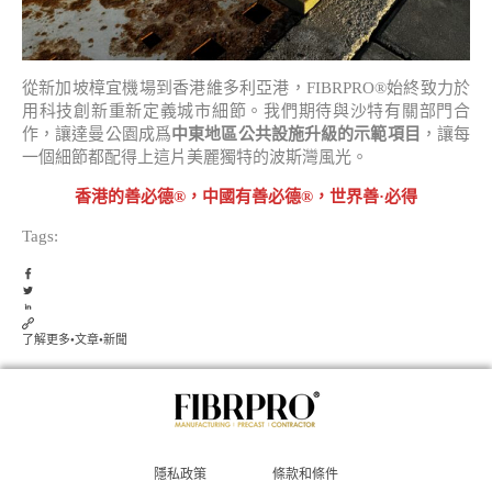
從新加坡樟宜機場到香港維多利亞港，FIBRPRO®始終致力於
用科技創新重新定義城市細節。我們期待與沙特有關部門合
作，讓達曼公園成爲
中東地區公共設施升級的示範項目
，讓每
一個細節都配得上這片美麗獨特的波斯灣風光。
香港的善必德®，中國有善必德®，世界善·必得
Tags:
了解更多
•
文章
•
新聞
隱私政策
條款和條件