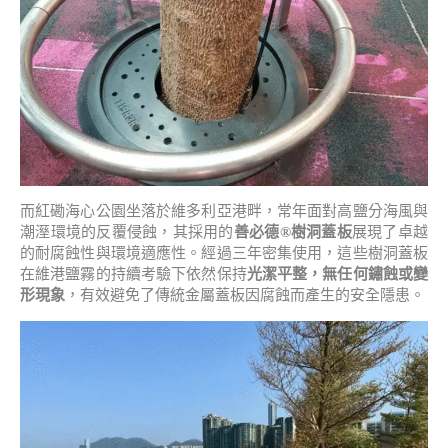
而紅磡海心公園坐落於維多利亞港畔，常年面對高鹽分海風與
潮溼環境的反覆侵蝕，其採用的
善必德®樹洞蓋板
展現了卓越
的耐腐蝕性與環境適應性。經過三年密集使用，這些樹洞蓋板
在維港鹽霧的持續考驗下依然保持
光潔平整，無任何鏽蝕或變
形現象
，有效避免了傳統金屬蓋板因腐蝕而產生的安全隱患。