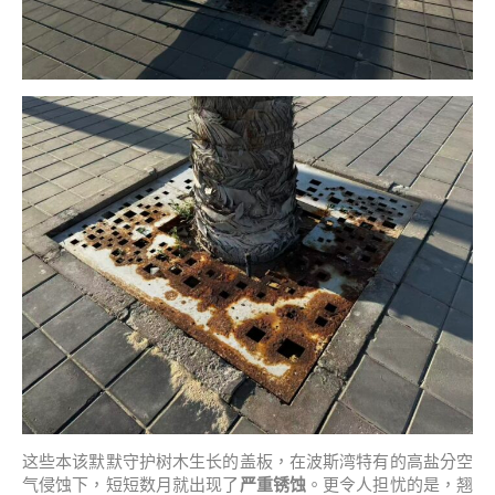
这些本该默默守护树木生长的盖板，在波斯湾特有的高盐分空
气侵蚀下，短短数月就出现了
严重锈蚀
。更令人担忧的是，翘