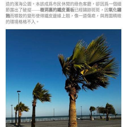
造的濱海公園，本該成爲市民休閒的綠色客廳，卻因爲一個細
節露出了破綻——
樹洞裏的鐵皮蓋板
已經鏽跡斑斑，因
氧化鏽
蝕
而導致的變形使得鐵皮邊緣上翹，像一道傷疤，與周圍精緻
的環境格格不入。